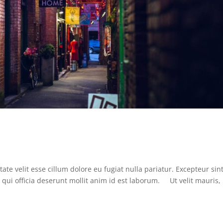
ate velit esse cillum dolore eu fugiat nulla pariatur. Excepteur sin
 qui officia deserunt mollit anim id est laborum. Ut velit mauris,