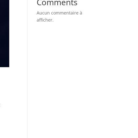
Comments
Aucun commentaire à
afficher.
t