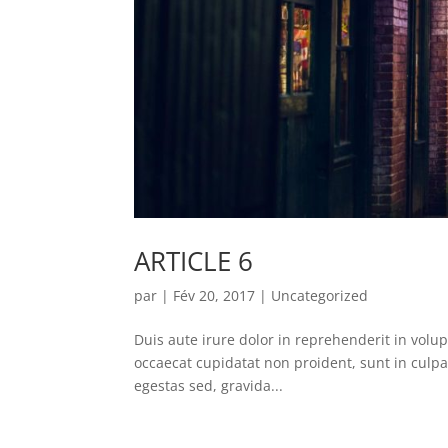
ARTICLE 6
par
|
Fév 20, 2017
|
Uncategorized
Duis aute irure dolor in reprehenderit in volupt
occaecat cupidatat non proident, sunt in culpa
egestas sed, gravida...