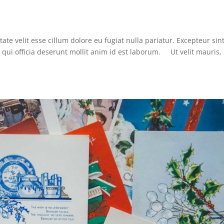
ate velit esse cillum dolore eu fugiat nulla pariatur. Excepteur sin
 qui officia deserunt mollit anim id est laborum. Ut velit mauris,