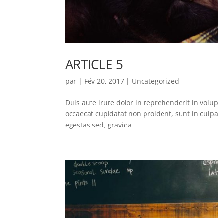
ARTICLE 5
par
|
Fév 20, 2017
|
Uncategorized
Duis aute irure dolor in reprehenderit in volupt
occaecat cupidatat non proident, sunt in culpa
egestas sed, gravida...