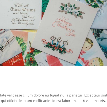
ate velit esse cillum dolore eu fugiat nulla pariatur. Excepteur sin
 qui officia deserunt mollit anim id est laborum. Ut velit mauris,