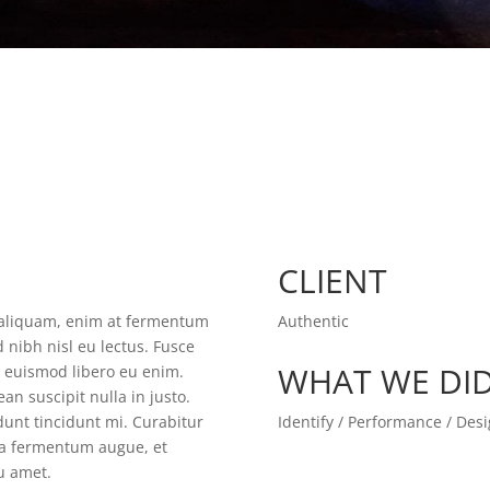
CLIENT
t aliquam, enim at fermentum
Authentic
d nibh nisl eu lectus. Fusce
WHAT WE DI
m euismod libero eu enim.
an suscipit nulla in justo.
unt tincidunt mi. Curabitur
Identify / Performance / Des
gna fermentum augue, et
eu amet.