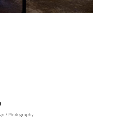
D
ign / Photography